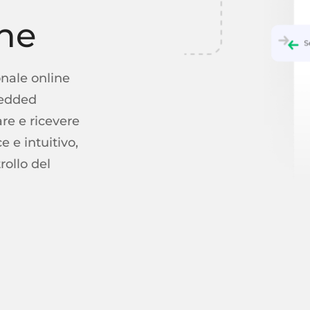
ine
onale online
bedded
are e ricevere
 e intuitivo,
ollo del