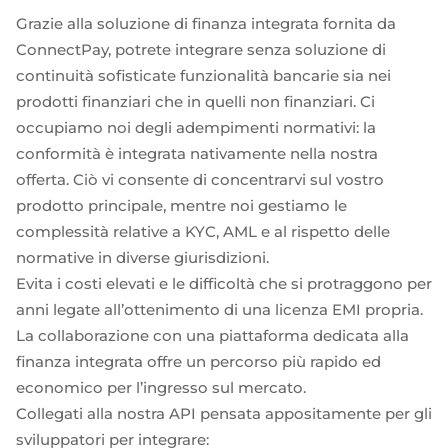
Neobank
Plugin
Trasferimenti bancari rapidi e diretti
Grazie alla soluzione di finanza integrata fornita da
Prestito
Acquisizione della carta
ConnectPay, potrete integrare senza soluzione di
VISA, Mastercard, carte di debito o di credito
continuità sofisticate funzionalità bancarie sia nei
Gestione patrimoniale
prodotti finanziari che in quelli non finanziari. Ci
Pagamenti ricorrenti
occupiamo noi degli adempimenti normativi: la
Abbonamenti
Commercio elettronico
conformità è integrata nativamente nella nostra
Indice europeo Fintech
offerta. Ciò vi consente di concentrarvi sul vostro
prodotto principale, mentre noi gestiamo le
complessità relative a KYC, AML e al rispetto delle
normative in diverse giurisdizioni.
Evita i costi elevati e le difficoltà che si protraggono per
Finanza incorporata
anni legate all’ottenimento di una licenza EMI propria.
Massimizzate il vostro raggio d'azione con le nostre soluzioni
La collaborazione con una piattaforma dedicata alla
finanziarie modulari integrate su misura per la vostra attività,
lavorando sotto la nostra licenza EMI.
finanza integrata offre un percorso più rapido ed
economico per l’ingresso sul mercato.
Collegati alla nostra API pensata appositamente per gli
sviluppatori per integrare: