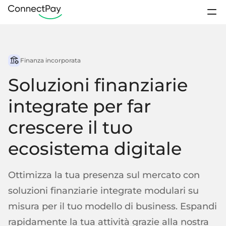
Casi d'uso
Accedi
Finanza incorporata
Prodotti
Contatto vendite
Soluzioni finanziarie
Prezzi
Conti IBAN
integrate per far
Programmi di
fidelizzazione
Club sportivo
Portafogli digitali
crescere il tuo
Chi siamo
Pagamenti elettronici da portafoglio a portafoglio
ecosistema digitale
Risorse
Conti aziendali
IBAN per clienti commerciali
Rimessa
Piattaforme
Aprire un conto
Ottimizza la tua presenza sul mercato con
Conti personali
soluzioni finanziarie integrate modulari su
IBAN per clienti individuali
Assistenza / FAQ
misura per il tuo modello di business. Espandi
Conti segregati
Contattaci
rapidamente la tua attività grazie alla nostra
Startup
Crowdfunding
Fondi del cliente conservati separatamente