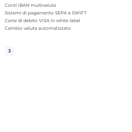
Selezionate e collegate i moduli di cui avete
Conti IBAN multivaluta
bisogno tramite un'unica serie di API.
Sistemi di pagamento SEPA e SWIFT
Carte di debito VISA in white label
Cambio valuta automatizzato
Conformità integrata nella finanza incorporata
2
3
1