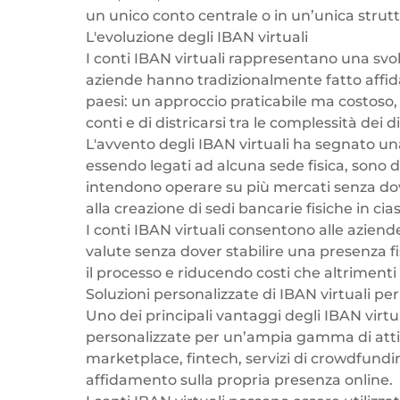
un unico conto centrale o in un’unica strut
L'evoluzione degli IBAN virtuali
I conti IBAN virtuali rappresentano una svolt
aziende hanno tradizionalmente fatto affida
paesi: un approccio praticabile ma costoso
conti e di districarsi tra le complessità dei d
L'avvento degli IBAN virtuali ha segnato una
essendo legati ad alcuna sede fisica, sono d
intendono operare su più mercati senza dover
alla creazione di sedi bancarie fisiche in cia
I conti IBAN virtuali consentono alle aziend
valute senza dover stabilire una presenza 
il processo e riducendo costi che altrimenti
Soluzioni personalizzate di IBAN virtuali pe
Uno dei principali vantaggi degli IBAN virtual
personalizzate per un’ampia gamma di attiv
marketplace,
fintech
,
servizi di crowdfundi
affidamento sulla propria presenza online.