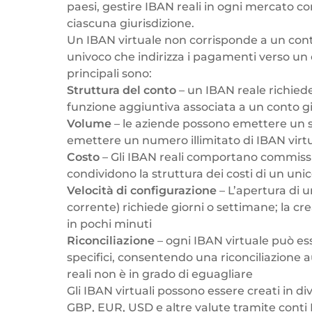
paesi, gestire IBAN reali in ogni mercato c
ciascuna giurisdizione.
Un IBAN virtuale non corrisponde a un conto f
univoco che indirizza i pagamenti verso un 
principali sono:
Struttura del conto
– un IBAN reale richiede
funzione aggiuntiva associata a un conto gi
Volume
– le aziende possono emettere un s
emettere un numero illimitato di IBAN virtu
Costo
– Gli IBAN reali comportano commissio
condividono la struttura dei costi di un uni
Velocità di configurazione
– L’apertura di 
corrente) richiede giorni o settimane; la c
in pochi minuti
Riconciliazione
– ogni IBAN virtuale può es
specifici, consentendo una riconciliazione
reali non è in grado di eguagliare
Gli IBAN virtuali possono essere creati in d
GBP, EUR, USD e altre valute tramite conti IB