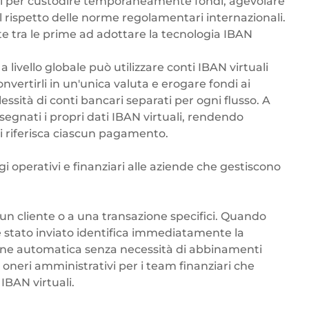
zati per custodire temporaneamente fondi, agevolare
 nel rispetto delle norme regolamentari internazionali.
e tra le prime ad adottare la tecnologia IBAN
ivello globale può utilizzare conti IBAN virtuali
nvertirli in un'unica valuta e
erogare fondi ai
lessità di conti bancari separati per ogni flusso. A
egnati i propri dati IBAN virtuali, rendendo
 riferisca ciascun pagamento.
gi operativi e finanziari alle aziende che gestiscono
un cliente o a una transazione specifici. Quando
è stato inviato identifica immediatamente la
one automatica senza necessità di abbinamenti
i oneri amministrativi per i team finanziari che
IBAN virtuali.