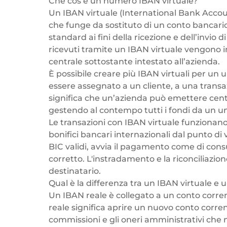
Che cos’è un numero IBAN virtuale?
Un IBAN virtuale (International Bank Accou
che funge da sostituto di un conto bancari
standard ai fini della ricezione e dell’invio
ricevuti tramite un IBAN virtuale vengono 
centrale sottostante intestato all’azienda.
È possibile creare più IBAN virtuali per un 
essere assegnato a un cliente, a una transaz
significa che un’azienda può emettere centin
gestendo al contempo tutti i fondi da un un
Le transazioni con IBAN virtuale funziona
bonifici bancari internazionali dal punto di
BIC validi, avvia il pagamento come di cons
corretto. L'instradamento e la riconciliaz
destinatario.
Qual è la differenza tra un IBAN virtuale e 
Un IBAN reale è collegato a un conto corren
reale significa aprire un nuovo conto corre
commissioni e gli oneri amministrativi che 