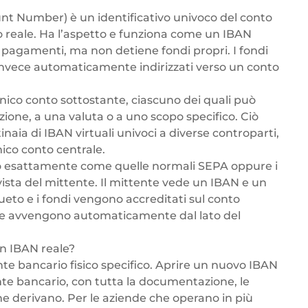
nt Number) è un identificativo univoco del conto
o reale. Ha l’aspetto e funziona come un IBAN
 di pagamenti, ma non detiene fondi propri. I fondi
invece automaticamente indirizzati verso un conto
unico conto sottostante, ciascuno dei quali può
ione, a una valuta o a uno scopo specifico. Ciò
aia di IBAN virtuali univoci a diverse controparti,
ico conto centrale.
no esattamente come quelle normali
SEPA
oppure i
 vista del mittente. Il mittente vede un IBAN e un
ueto e i fondi vengono accreditati sul conto
ione avvengono automaticamente dal lato del
un IBAN reale?
te bancario fisico specifico. Aprire un nuovo IBAN
nte bancario, con tutta la documentazione, le
ne derivano. Per le aziende che operano in più