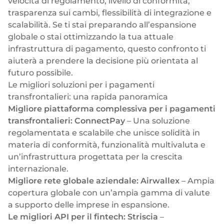
velocità di regolamento, livello di conformità,
Selezionate e collegate i moduli di cui avete
trasparenza sui cambi, flessibilità di integrazione e
bisogno tramite un'unica serie di API.
scalabilità. Se ti stai preparando all’espansione
globale o stai ottimizzando la tua attuale
infrastruttura di pagamento, questo confronto ti
aiuterà a prendere la decisione più orientata al
futuro possibile.
Conformità integrata nella finanza incorporata
Le migliori soluzioni per i pagamenti
transfrontalieri: una rapida panoramica
Migliore piattaforma complessiva per i pagamenti
transfrontalieri:
ConnectPay
– Una soluzione
regolamentata e scalabile che unisce solidità in
materia di conformità, funzionalità multivaluta e
un’infrastruttura progettata per la crescita
internazionale.
Migliore rete globale aziendale:
Airwallex
– Ampia
copertura globale con un’ampia gamma di valute
a supporto delle imprese in espansione.
Le migliori API per il fintech:
Striscia
–