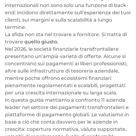
Neobank
Plugin
Trasferimenti bancari rapidi e diretti
internazionali non sono solo una funzione di back-
end: incidono direttamente sull’esperienza dei tuoi
Prestito
Acquisizione della carta
clienti, sui margini e sulla scalabilità a lungo
VISA, Mastercard, carte di debito o di credito
termine.
Gestione patrimoniale
Pagamenti ricorrenti
La sfida non sta nel trovare
a
fornitore. Si tratta di
Abbonamenti
Commercio elettronico
trovare
quello giusto.
Nel 2026, le società finanziarie transfrontaliere
Indice europeo Fintech
presentano un’ampia varietà di offerte. Alcune si
concentrano sui pagamenti ai liberi professionisti,
altre sulle infrastrutture di tesoreria aziendale,
mentre poche offrono ecosistemi finanziari
pienamente regolamentati e scalabili, progettati
Finanza incorporata
per una crescita internazionale su larga scala.
Massimizzate il vostro raggio d'azione con le nostre soluzioni
In questa guida mettiamo a confronto 11 aziende
finanziarie modulari integrate su misura per la vostra attività,
leader nel settore dei pagamenti transfrontalieri e
lavorando sotto la nostra licenza EMI.
piattaforme di pagamento globali. Le valutiamo in
base a ciò che conta davvero per le aziende in
crescita: copertura normativa, valute supportate,