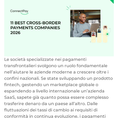
Blog
Storie di successo
Carte
Azienda
InSoil
Biglietti da visita
Infrastruttura di eco-investimento più veloce
Virtuale, fisico, white-label
Chi siamo
Prestiti agevolati
Carte personali
Carriera
Infrastruttura di prestito integrata senza soluzione di
Virtuale, fisico, white-label
continuità
Le nostre notizie
Pagamenti
BeMyBond
Le società specializzate nei pagamenti
Scalare gli investimenti obbligazionari
Responsabilità sociale
SEPA - Instant & SCT
transfrontalieri svolgono un ruolo fondamentale
Pagamenti nella zona euro
nell’aiutare le aziende moderne a crescere oltre i
Altri casi d'uso
Per sviluppatori
confini nazionali. Se state sviluppando un prodotto
Transfrontaliero e SWIFT
Vendita al dettaglio
fintech, gestendo un marketplace globale o
Documentazione
Transazioni globali
espandendo a livello internazionale un’azienda
Fintech
Guide
SaaS, sapete già quanto possa essere complesso
Cambio valuta
80+ valute
trasferire denaro da un paese all’altro. Dalle
Mercato
Riferimento API
fluttuazioni dei tassi di cambio ai requisiti di
Open banking
conformità in continua evoluzione, i pagamenti