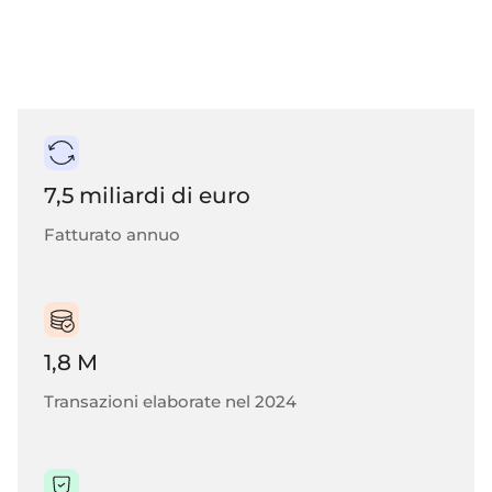
immediata.
pagamenti internazionali e la gestione delle
carte direttamente nell'interfaccia della vostra
piattaforma, creando un'esperienza di “finanza
invisibile” senza soluzione di continuità.
7,5 miliardi di euro
Fatturato annuo
1,8 M
Transazioni elaborate nel 2024