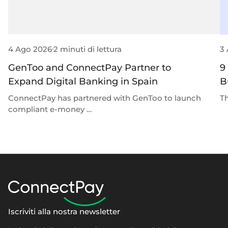
4 Ago 2026
2 minuti di lettura
3
GenToo and ConnectPay Partner to
9
Expand Digital Banking in Spain
B
ConnectPay has partnered with GenToo to launch
Th
compliant e-money …
Iscriviti alla nostra newsletter