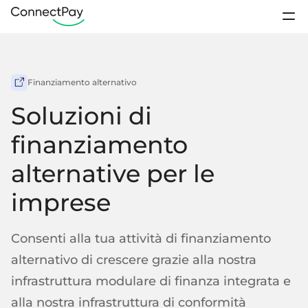
Casi d'uso
Accedi
Finanziamento alternativo
Prodotti
Contatto vendite
Soluzioni di
Prezzi
Conti IBAN
finanziamento
Programmi di
fidelizzazione
Club sportivo
Portafogli digitali
alternative per le
Chi siamo
Pagamenti elettronici da portafoglio a portafoglio
imprese
Risorse
Conti aziendali
IBAN per clienti commerciali
Rimessa
Piattaforme
Aprire un conto
Consenti alla tua attività di finanziamento
Conti personali
alternativo di crescere grazie alla nostra
IBAN per clienti individuali
Assistenza / FAQ
infrastruttura modulare di finanza integrata e
Conti segregati
Contattaci
alla nostra infrastruttura di conformità
Startup
Crowdfunding
Fondi del cliente conservati separatamente