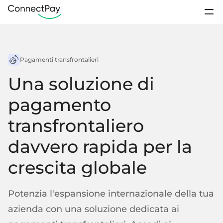
Casi d'uso
Accedi
Pagamenti transfrontalieri
Prodotti
Contatto vendite
Una soluzione di
Prezzi
Conti IBAN
pagamento
Programmi di
fidelizzazione
Club sportivo
Portafogli digitali
transfrontaliero
Chi siamo
Pagamenti elettronici da portafoglio a portafoglio
davvero rapida per la
Risorse
Conti aziendali
IBAN per clienti commerciali
crescita globale
Rimessa
Piattaforme
Aprire un conto
Conti personali
IBAN per clienti individuali
Assistenza / FAQ
Potenzia l'espansione internazionale della tua
azienda con una soluzione dedicata ai
Conti segregati
Contattaci
Startup
Crowdfunding
Fondi del cliente conservati separatamente