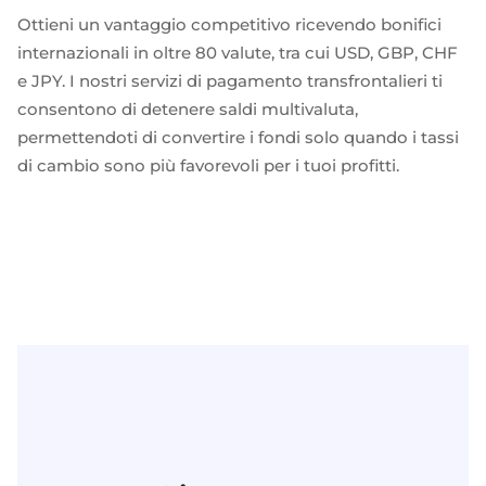
Neobank
Plugin
Trasferimenti bancari rapidi e diretti
Ottieni un vantaggio competitivo ricevendo bonifici
Prestito
internazionali in oltre 80 valute, tra cui USD, GBP, CHF
Acquisizione della carta
VISA, Mastercard, carte di debito o di credito
e JPY. I nostri servizi di pagamento transfrontalieri ti
Gestione patrimoniale
consentono di detenere saldi multivaluta,
Pagamenti ricorrenti
permettendoti di convertire i fondi solo quando i tassi
Abbonamenti
Commercio elettronico
di cambio sono più favorevoli per i tuoi profitti.
Indice europeo Fintech
Finanza incorporata
Massimizzate il vostro raggio d'azione con le nostre soluzioni
finanziarie modulari integrate su misura per la vostra attività,
lavorando sotto la nostra licenza EMI.