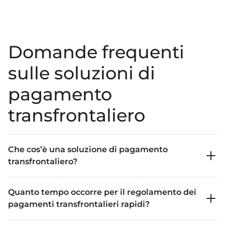
Domande frequenti
sulle soluzioni di
pagamento
transfrontaliero
Che cos’è una soluzione di pagamento
transfrontaliero?
Una soluzione di pagamento transfrontaliero è
Quanto tempo occorre per il regolamento dei
un servizio finanziario che consente il
pagamenti transfrontalieri rapidi?
trasferimento di fondi tra due parti situate in
paesi diversi. Queste soluzioni spesso includono