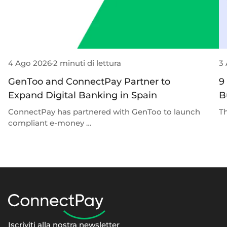
4 Ago 2026
2 minuti di lettura
3
GenToo and ConnectPay Partner to
9
Expand Digital Banking in Spain
B
ConnectPay has partnered with GenToo to launch
Th
compliant e-money …
Iscriviti alla nostra newsletter