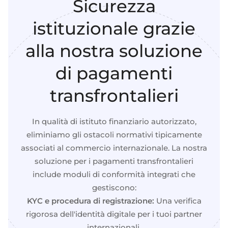
Sicurezza
Selezionate e collegate i moduli di cui avete
bisogno tramite un'unica serie di API.
istituzionale grazie
alla nostra soluzione
di pagamenti
Conformità integrata nella finanza incorporata
transfrontalieri
In qualità di istituto finanziario autorizzato,
eliminiamo gli ostacoli normativi tipicamente
associati al commercio internazionale. La nostra
soluzione per i pagamenti transfrontalieri
include moduli di conformità integrati che
gestiscono:
KYC e procedura di registrazione:
Una verifica
rigorosa dell'identità digitale per i tuoi partner
internazionali.